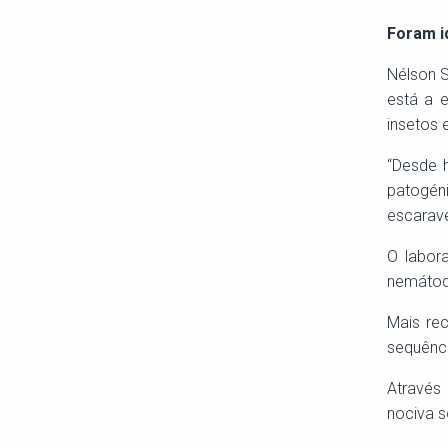
Foram i
Nélson S
está a 
insetos 
“Desde 
patogén
escarave
O labor
nemátodo
Mais re
sequênci
Através 
nociva s