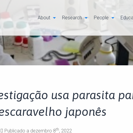
About
Research
People
Educa
estigação usa parasita p
escaravelho japonês
th
Publicado a dezembro 8
, 2022