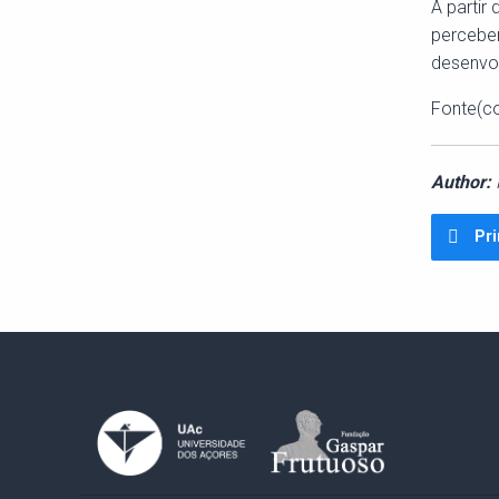
A partir
perceber
desenvol
Fonte(co
Author:
M
Pri