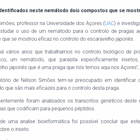
dentificados neste nemátodo dois compostos que se mostr
imões, professor na Universidade dos Açores (
UAC
) e investi
estudar o uso de um nemátodo para o controlo de pragas agr
e que se mostrou eficaz no controlo do escaravelho japonês.
há vários anos que trabalhamos no controlo biológico de p
ico, um nemátodo, que parasita especificamente insetos,
lho japonês que é uma praga que nós temos aqui nos Açores”,
atório de Nélson Simões tem-se preocupado em identificar q
 que são mais eficazes para o controlo desta praga.
centemente foram analisados os transcritos genéticos deste
as que codificam para pequenos péptidos.
de uma analise bioinformática foi possível concluir que es
obre o inseto.