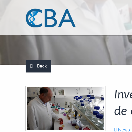
Back
Inv
de 
News